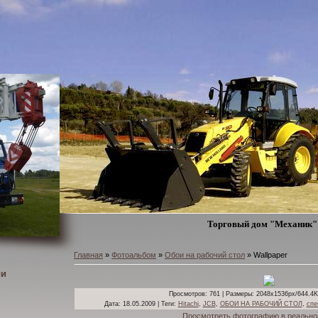
Торговый дом "Механик" 
Главная
»
Фотоальбом
»
Обои на рабочий стол
» Wallpaper
ии
Просмотров
: 761 |
Размеры
: 2048x1536px/644.4K
Дата
: 18.05.2009 |
Теги
:
Hitachi
,
JCB
,
ОБОИ НА РАБОЧИЙ СТОЛ
,
спе
Просмотреть фотографию в реально