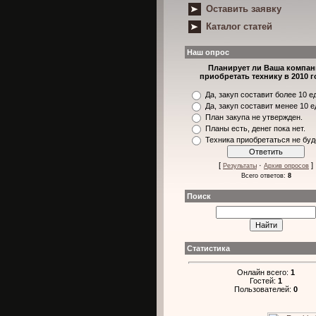
Оставить заявку
Каталог статей
Наш опрос
Планирует ли Ваша компан
приобретать технику в 2010 г
Да, закуп составит более 10 е
Да, закуп составит менее 10 е
План закупа не утвержден.
Планы есть, денег пока нет.
Техника приобретаться не буд
[
·
]
Результаты
Архив опросов
Всего ответов:
8
Поиск
Статистика
Онлайн всего:
1
Гостей:
1
Пользователей:
0