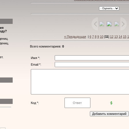
ия
оду?
« Предыдущая
|
6
7
8
9
10
[
11
]
12
13
14
15
1
дениц.
дениц.
Всего комментариев
:
0
ет.
Имя *:
Email *:
Код *: