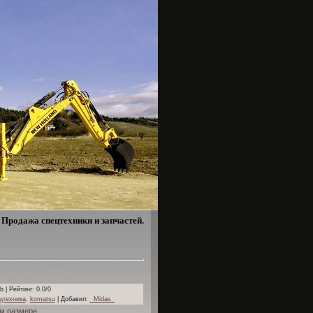
Продажа спецтехники и запчастей.
b |
Рейтинг
: 0.0/0
цтехника
,
komatsu
|
Добавил
:
_Midas_
м размере