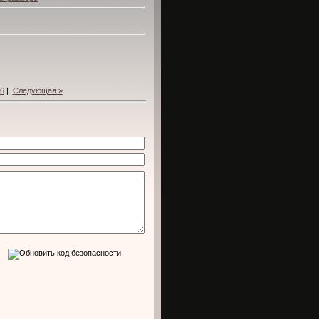
6
|
Следующая »