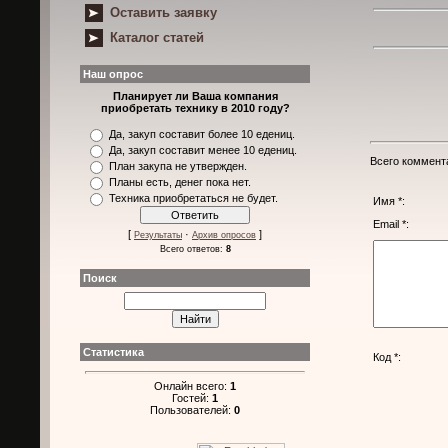
Оставить заявку
Каталог статей
Наш опрос
Планирует ли Ваша компания
приобретать технику в 2010 году?
Да, закуп составит более 10 едениц.
Да, закуп составит менее 10 едениц.
Всего коммент
План закупа не утвержден.
Планы есть, денег пока нет.
Техника приобретаться не будет.
Имя *:
Email *:
[
·
]
Результаты
Архив опросов
Всего ответов:
8
Поиск
Статистика
Код *:
Онлайн всего:
1
Гостей:
1
Пользователей:
0